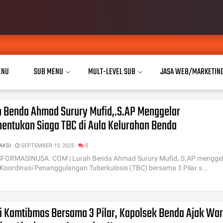
ENU
SUB MENU
MULT-LEVEL SUB
JASA WEB/MARKETIN
h Benda Ahmad Surury Mufid,.S.AP Menggelar
entukan Siaga TBC di Aula Kelurahan Benda
AKSI
SEPTEMBER 10, 2025
0
FORMASINUSA. COM | Lurah Benda Ahmad Surury Mufid,.S.AP menggel
Koordinasi Penanggulangan Tuberkulosis (TBC) bersama 3 Pilar s...
i Kamtibmas Bersama 3 Pilar, Kapolsek Benda Ajak Wa