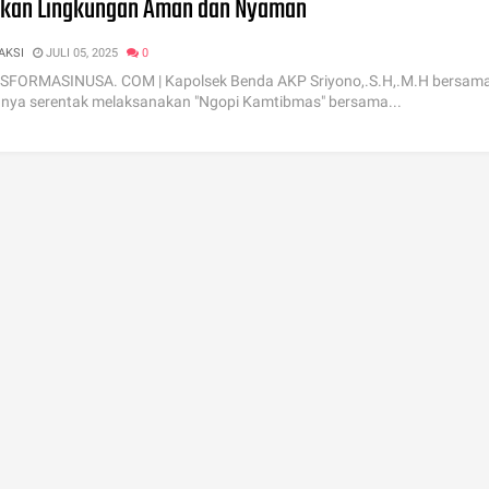
akan Lingkungan Aman dan Nyaman
AKSI
JULI 05, 2025
0
FORMASINUSA. COM | Kapolsek Benda AKP Sriyono,.S.H,.M.H bersam
nnya serentak melaksanakan "Ngopi Kamtibmas" bersama...