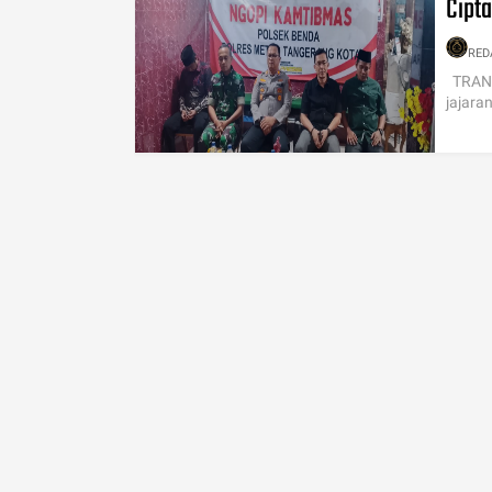
Cipt
RED
TRANS
jajara