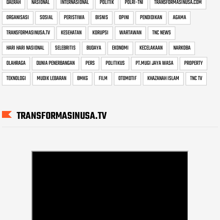
DAERAH
NASIONAL
INTERNASIONAL
POLITIK
POLRI-TNI
TRANSFORMASINUSA.COM
ORGANISASI
SOSIAL
PERISTIWA
BISNIS
OPINI
PENDIDIKAN
AGAMA
TRANSFORMASINUSA.TV
KESEHATAN
KORUPSI
WARTAWAN
TNC NEWS
HARI HARI NASIONAL
SELEBRITIS
BUDAYA
EKONOMI
KECELAKAAN
NARKOBA
OLAHRAGA
DUNIA PENERBANGAN
PERS
POLITIKUS
PT.MUGI JAYA WASA
PROPERTY
TEKNOLOGI
MUDIK LEBARAN
BMKG
FILM
OTOMOTIF
KHAZANAH ISLAM
TNC TV
TRANSFORMASINUSA.TV