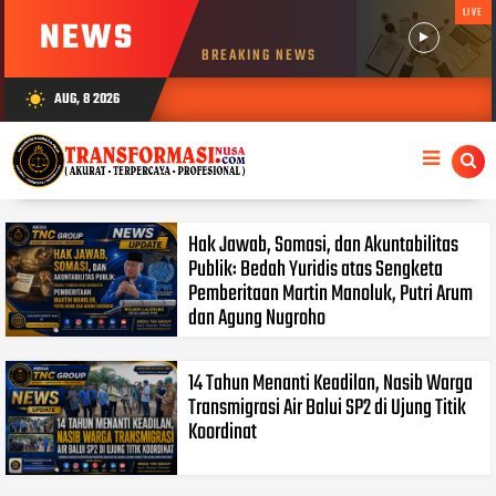
LIVE
NEWS
BREAKING NEWS
AUG, 8 2026
wb_sunny
Hak Jawab, Somasi, dan Akuntabilitas
Publik: Bedah Yuridis atas Sengketa
Pemberitaan Martin Manoluk, Putri Arum
dan Agung Nugroho
14 Tahun Menanti Keadilan, Nasib Warga
Transmigrasi Air Balui SP2 di Ujung Titik
Koordinat