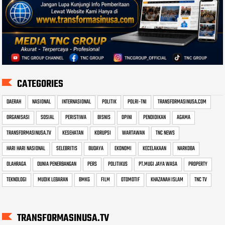
CATEGORIES
DAERAH
NASIONAL
INTERNASIONAL
POLITIK
POLRI-TNI
TRANSFORMASINUSA.COM
ORGANISASI
SOSIAL
PERISTIWA
BISNIS
OPINI
PENDIDIKAN
AGAMA
TRANSFORMASINUSA.TV
KESEHATAN
KORUPSI
WARTAWAN
TNC NEWS
HARI HARI NASIONAL
SELEBRITIS
BUDAYA
EKONOMI
KECELAKAAN
NARKOBA
OLAHRAGA
DUNIA PENERBANGAN
PERS
POLITIKUS
PT.MUGI JAYA WASA
PROPERTY
TEKNOLOGI
MUDIK LEBARAN
BMKG
FILM
OTOMOTIF
KHAZANAH ISLAM
TNC TV
TRANSFORMASINUSA.TV