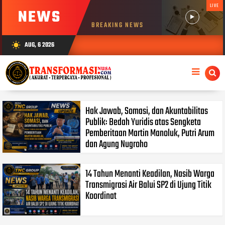
LIVE
NEWS
BREAKING NEWS
AUG, 6 2026
wb_sunny
Hak Jawab, Somasi, dan Akuntabilitas
Publik: Bedah Yuridis atas Sengketa
Pemberitaan Martin Manoluk, Putri Arum
dan Agung Nugroho
14 Tahun Menanti Keadilan, Nasib Warga
Transmigrasi Air Balui SP2 di Ujung Titik
Koordinat