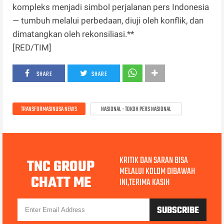
kompleks menjadi simbol perjalanan pers Indonesia
— tumbuh melalui perbedaan, diuji oleh konflik, dan
dimatangkan oleh rekonsiliasi.**
[RED/TIM]
SHARE
SHARE
TRANSFORMASINUSA NEWS
NASIONAL - TOKOH PERS NASIONAL
KRITIK DAN SARAN BISA
TNC GROUP
MELALUI KOLOM DIBAWAH
CHATT ME
INI,TERIMA KASIH