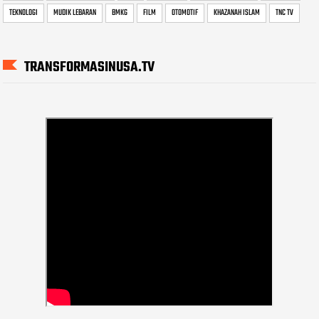
TEKNOLOGI
MUDIK LEBARAN
BMKG
FILM
OTOMOTIF
KHAZANAH ISLAM
TNC TV
TRANSFORMASINUSA.TV