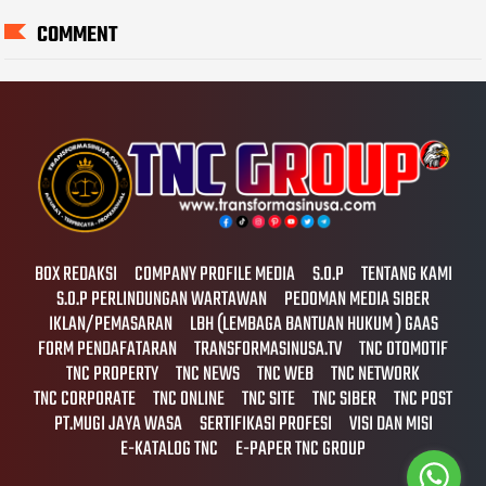
COMMENT
BOX REDAKSI
COMPANY PROFILE MEDIA
S.O.P
TENTANG KAMI
S.O.P PERLINDUNGAN WARTAWAN
PEDOMAN MEDIA SIBER
IKLAN/PEMASARAN
LBH (LEMBAGA BANTUAN HUKUM ) GAAS
FORM PENDAFATARAN
TRANSFORMASINUSA.TV
TNC OTOMOTIF
TNC PROPERTY
TNC NEWS
TNC WEB
TNC NETWORK
TNC CORPORATE
TNC ONLINE
TNC SITE
TNC SIBER
TNC POST
PT.MUGI JAYA WASA
SERTIFIKASI PROFESI
VISI DAN MISI
E-KATALOG TNC
E-PAPER TNC GROUP