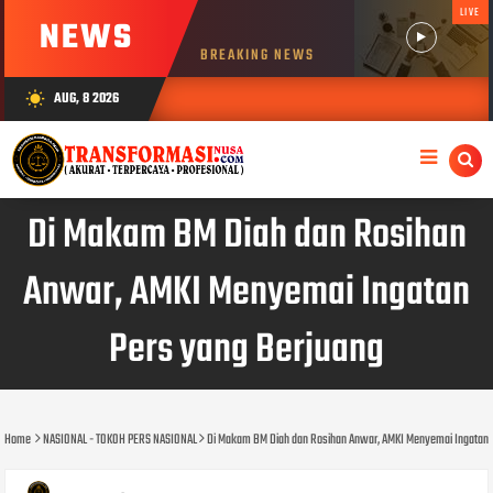
LIVE
NEWS
BREAKING NEWS
AUG, 8 2026
wb_sunny
Di Makam BM Diah dan Rosihan
Anwar, AMKI Menyemai Ingatan
Pers yang Berjuang
Home
NASIONAL - TOKOH PERS NASIONAL
Di Makam BM Diah dan Rosihan Anwar, AMKI Menyemai Ingatan 