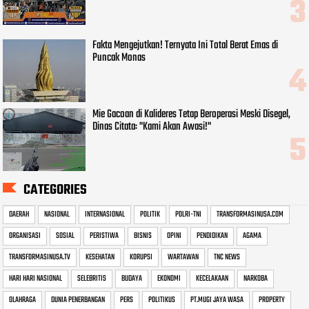
Fakta Mengejutkan! Ternyata Ini Total Berat Emas di
Puncak Monas
Mie Gacoan di Kalideres Tetap Beroperasi Meski Disegel,
Dinas Citata: "Kami Akan Awasi!"
CATEGORIES
DAERAH
NASIONAL
INTERNASIONAL
POLITIK
POLRI-TNI
TRANSFORMASINUSA.COM
ORGANISASI
SOSIAL
PERISTIWA
BISNIS
OPINI
PENDIDIKAN
AGAMA
TRANSFORMASINUSA.TV
KESEHATAN
KORUPSI
WARTAWAN
TNC NEWS
HARI HARI NASIONAL
SELEBRITIS
BUDAYA
EKONOMI
KECELAKAAN
NARKOBA
OLAHRAGA
DUNIA PENERBANGAN
PERS
POLITIKUS
PT.MUGI JAYA WASA
PROPERTY