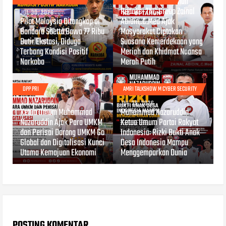
HUT RI ke-81, Pimpinan
Redaksi TNC Group Zainal
JUL 30, 2026
Pilot Malaysia Ditangkap di
Abidin,.C.Med Ajak
Bandara Soetta Bawa 77 Ribu
Masyarakat Ciptakan
Butir Ekstasi, Diduga
Suasana Kemerdekaan yang
Terbang Kondisi Positif
Meriah dan Khidmat Nuansa
Narkoba
Merah Putih
DPP PRI
AMRI TALKSHOW M CYBER SECURITY
JUL 30, 2026
JUL 29, 2026
Ketua Umum Muhammad
Muhammad Nazaruddin
Nazaruddin Ajak Para UMKM
Ketua Umum Partai Rakyat
dan Perisai Dorong UMKM Go
Indonesia: Rizki Bukti Anak
Global dan Digitalisasi Kunci
Desa Indonesia Mampu
Utama Kemajuan Ekonomi
Menggemparkan Dunia
POSTING KOMENTAR