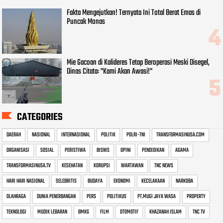
Fakta Mengejutkan! Ternyata Ini Total Berat Emas di
Puncak Monas
Mie Gacoan di Kalideres Tetap Beroperasi Meski Disegel,
Dinas Citata: "Kami Akan Awasi!"
CATEGORIES
DAERAH
NASIONAL
INTERNASIONAL
POLITIK
POLRI-TNI
TRANSFORMASINUSA.COM
ORGANISASI
SOSIAL
PERISTIWA
BISNIS
OPINI
PENDIDIKAN
AGAMA
TRANSFORMASINUSA.TV
KESEHATAN
KORUPSI
WARTAWAN
TNC NEWS
HARI HARI NASIONAL
SELEBRITIS
BUDAYA
EKONOMI
KECELAKAAN
NARKOBA
OLAHRAGA
DUNIA PENERBANGAN
PERS
POLITIKUS
PT.MUGI JAYA WASA
PROPERTY
TEKNOLOGI
MUDIK LEBARAN
BMKG
FILM
OTOMOTIF
KHAZANAH ISLAM
TNC TV