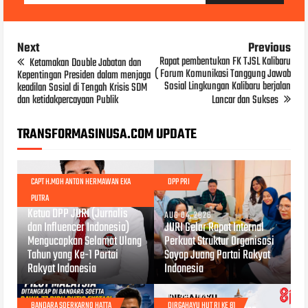
Next
Previous
Rapat pembentukan FK TJSL Kalibaru
Ketamakan Double Jabatan dan
( Forum Komunikasi Tanggung Jawab
Kepentingan Presiden dalam menjaga
Sosial Lingkungan Kalibaru berjalan
keadilan Sosial di Tengah Krisis SDM
dan ketidakpercayaan Publik
Lancar dan Sukses
TRANSFORMASINUSA.COM UPDATE
CAPT H.MOH ANTON HERMAWAN EKA
DPP PRI
PUTRA
AUG 05, 2026
Ketua DPP JURI (Jurnalis
AUG 04, 2026
dan Influencer Indonesia)
JURI Gelar Rapat Internal
Mengucapkan Selamat Ulang
Perkuat Struktur Organisasi
Tahun yang Ke-1 Partai
Sayap Juang Partai Rakyat
Rakyat Indonesia
Indonesia
JUL 30, 2026
BANDARA SOERKARNO HATTA
DIRGAHAYU HUT RI KE 81