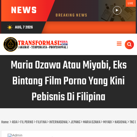
LIVE
NEWS
BREAKING NEWS
AUG, 7 2026
wb_sunny
Maria Ozawa Atau Miyabi, Eks
Bintang Film Porno Yang Kini
Pebisnis Di Filipina
Home
ASIA
FIL PORNO
FILIFINA
INTERNASONAL
JEPANG
MARIA OZAWA
MIYABI
NASIONAL
TNC 