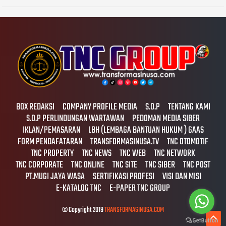
BOX REDAKSI
COMPANY PROFILE MEDIA
S.O.P
TENTANG KAMI
S.O.P PERLINDUNGAN WARTAWAN
PEDOMAN MEDIA SIBER
IKLAN/PEMASARAN
LBH (LEMBAGA BANTUAN HUKUM ) GAAS
FORM PENDAFATARAN
TRANSFORMASINUSA.TV
TNC OTOMOTIF
TNC PROPERTY
TNC NEWS
TNC WEB
TNC NETWORK
TNC CORPORATE
TNC ONLINE
TNC SITE
TNC SIBER
TNC POST
PT.MUGI JAYA WASA
SERTIFIKASI PROFESI
VISI DAN MISI
E-KATALOG TNC
E-PAPER TNC GROUP
© Copyright 2019
TRANSFORMASINUSA.COM