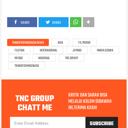
SHARE
SHARE
TRANSFORMASINUSA NEWS
ASIA
FIL PORNO
FILIFINA
INTERNASONAL
JEPANG
MARIA OZAWA
MIYABI
NASIONAL
TNC GROUP
TRANSFORMASINUSA
KRITIK DAN SARAN BISA
TNC GROUP
MELALUI KOLOM DIBAWAH
CHATT ME
INI,TERIMA KASIH