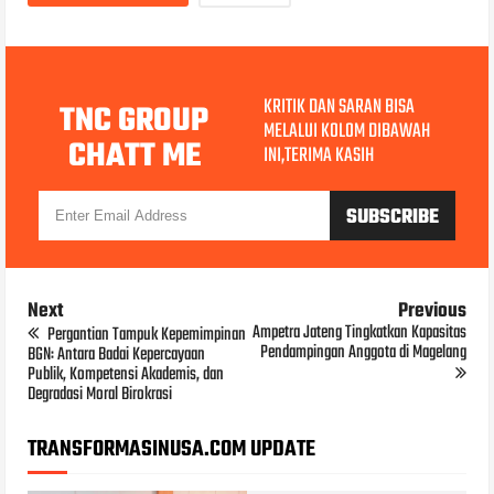
KRITIK DAN SARAN BISA
TNC GROUP
MELALUI KOLOM DIBAWAH
CHATT ME
INI,TERIMA KASIH
Next
Previous
Ampetra Jateng Tingkatkan Kapasitas
Pergantian Tampuk Kepemimpinan
Pendampingan Anggota di Magelang
BGN: Antara Badai Kepercayaan
Publik, Kompetensi Akademis, dan
Degradasi Moral Birokrasi
TRANSFORMASINUSA.COM UPDATE